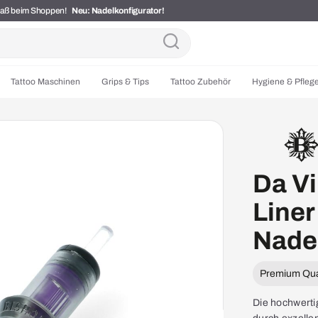
Spaß beim Shoppen!
Neu: Nadelkonfigurator!
Tattoo Maschinen
Grips & Tips
Tattoo Zubehör
Hygiene & Pfleg
Da Vi
Liner 
Nade
Premium Qual
Die hochwerti