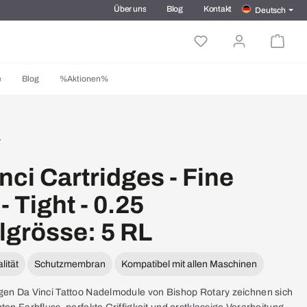
Über uns
Blog
Kontakt
Deutsch
e
Blog
%Aktionen%
nci Cartridges - Fine
- Tight - 0.25
lgrösse: 5 RL
ität
Schutzmembran
Kompatibel mit allen Maschinen
gen Da Vinci Tattoo Nadelmodule von Bishop Rotary zeichnen sich