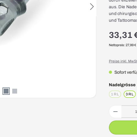
durch exzellen
aus. Die Nade
und chirurgisc
und Tattooma
33,31 
Nettopreis: 27,99 €
Preise inkl. MwS
Sofort verfü
Nadelgrösse
1 RL
3 RL
(Diese Option i
Produkt Anzahl: 