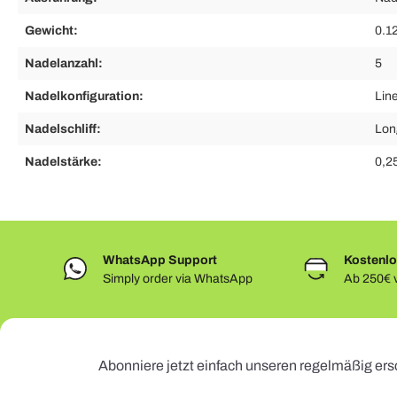
Gewicht:
0.1
Nadelanzahl:
5
Nadelkonfiguration:
Lin
Nadelschliff:
Lon
Nadelstärke:
0,2
WhatsApp Support
Kostenlo
Simply order via WhatsApp
Ab 250€ v
Abonniere jetzt einfach unseren regelmäßig ers