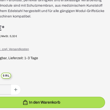
ten Farbfluss, perfekte Griffigkeit und erstklassige Verarbeitung
lmodule sind mit Schutzmembran, aus medizinischem Kunststoff
hem Edelstahl hergestellt und für alle gängigen Modul-Griffstücke
schinen kompatibel.
€*
| MwSt.: 5,32 €
t. zzgl. Versandkosten
gbar, Lieferzeit: 1-3 Tage
auswählen
5 RL
st zurzeit nicht verfügbar.)
Gib den gewünschten Wert ein oder benutze die Schaltflächen um die Anzahl zu e
In den Warenkorb