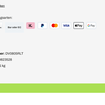
rken
gsarten:
Bar oder EC
er:
DV0805RLT
0823528
1 kg