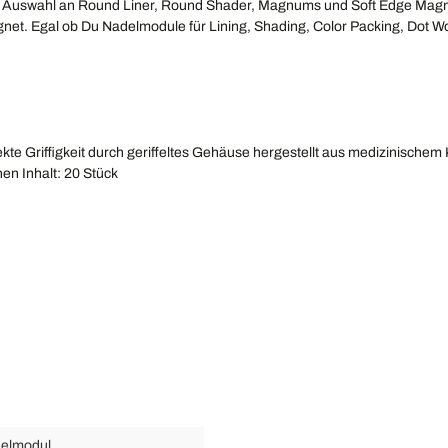
e Auswahl an Round Liner, Round Shader, Magnums und Soft Edge Magn
ignet. Egal ob Du Nadelmodule für Lining, Shading, Color Packing, Dot Wo
e Griffigkeit durch geriffeltes Gehäuse hergestellt aus medizinischem K
en Inhalt: 20 Stück
elmodul