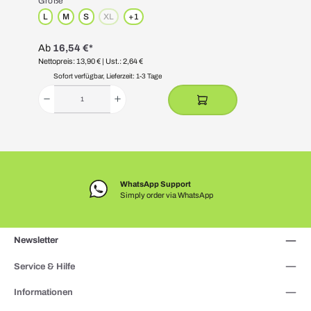
Größe
L
M
S
XL
+
1
(Diese Option ist zurzeit nicht verfügbar.)
Ab
16,54 €*
Nettopreis: 13,90 €
| Ust.: 2,64 €
N
Sofort verfügbar, Lieferzeit: 1-3 Tage
WhatsApp Support
Simply order via WhatsApp
Newsletter
Service & Hilfe
Informationen