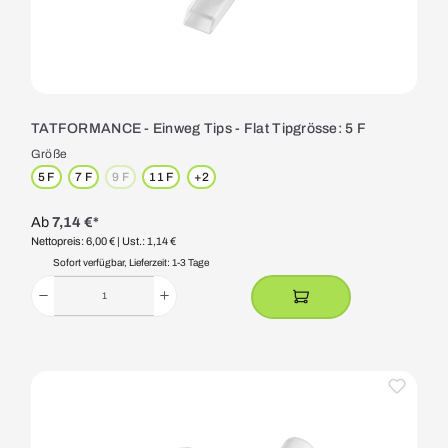
TATFORMANCE - Einweg Tips - Flat Tipgrösse: 5 F
Größe
5 F
7 F
9 F
11 F
+
2
(Diese Option ist zurzeit nicht verfügbar.)
Ab
7,14 €*
Nettopreis: 6,00 €
| Ust.: 1,14 €
Sofort verfügbar, Lieferzeit: 1-3 Tage