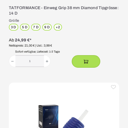
TATFORMANCE - Einweg Grip 38 mm Diamond Tipgrösse:
14 D
Größe
3 D
5 D
7 D
9 D
+
2
Ab
24,99 €*
Nettopreis: 21,00 €
| Ust.: 3,99 €
Sofort verfügbar, Lieferzeit: 1-3 Tage