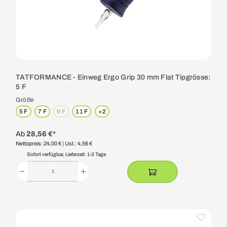
TATFORMANCE - Einweg Ergo Grip 30 mm Flat Tipgrösse:
5 F
Größe
5 F
7 F
9 F
11 F
+
2
(Diese Option ist zurzeit nicht verfügbar.)
Ab
28,56 €*
Nettopreis: 24,00 €
| Ust.: 4,56 €
Sofort verfügbar, Lieferzeit: 1-3 Tage