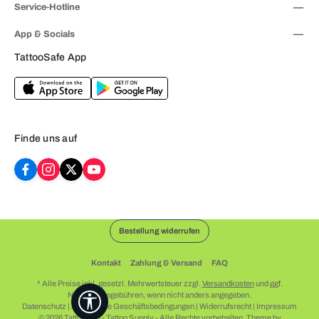
Service-Hotline
App & Socials
TattooSafe App
Finde uns auf
Bestellung widerrufen
Kontakt
Zahlung & Versand
FAQ
* Alle Preise inkl. gesetzl. Mehrwertsteuer zzgl.
Versandkosten
und ggf.
Nachnahmegebühren, wenn nicht anders angegeben.
Werkzeugleiste anzeigen
Datenschutz
|
Allgemeine Geschäftsbedingungen
|
Widerrufsrecht
|
Impressum
© 2026 Tattoosafe - Tattoo Supply - Alle Rechte vorbehalten. Theme by