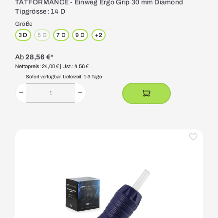
TATFORMANCE - Einweg Ergo Grip 30 mm Diamond
Tipgrösse: 14 D
Größe
3 D
5 D
7 D
9 D
+
2
(Diese Option ist zurzeit nicht verfügbar.)
Ab
28,56 €*
Nettopreis: 24,00 €
| Ust.: 4,56 €
Sofort verfügbar, Lieferzeit: 1-3 Tage