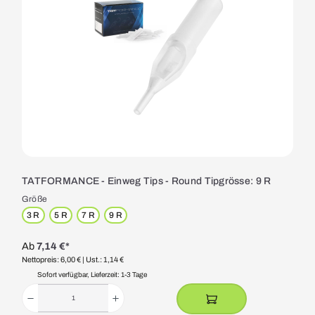
TATFORMANCE - Einweg Tips - Round Tipgrösse: 9 R
Größe
3 R
5 R
7 R
9 R
Ab
7,14 €*
Nettopreis: 6,00 €
| Ust.: 1,14 €
Sofort verfügbar, Lieferzeit: 1-3 Tage