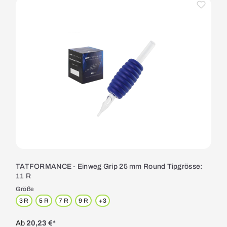
TATFORMANCE - Einweg Grip 25 mm Round Tipgrösse:
11 R
Größe
3 R
5 R
7 R
9 R
+
3
Ab
20,23 €*