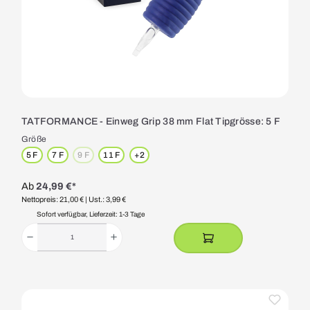
TATFORMANCE - Einweg Grip 38 mm Flat Tipgrösse: 5 F
Größe
5 F
7 F
9 F
11 F
+
2
(Diese Option ist zurzeit nicht verfügbar.)
Ab
24,99 €*
Nettopreis: 21,00 €
| Ust.: 3,99 €
Sofort verfügbar, Lieferzeit: 1-3 Tage