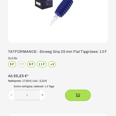
TATFORMANCE - Einweg Grip 25 mm Flat Tipgrösse: 13 F
Größe
5 F
7 F
9 F
11 F
+
2
(Diese Option ist zurzeit nicht verfügbar.)
Ab
20,23 €*
Nettopreis: 17,00 €
| Ust.: 3,23 €
Sofort verfügbar, Lieferzeit: 1-3 Tage