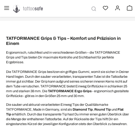
alt springen
TATFORMANCE Grips & Tips – Komfort und Präzision in
Einem
Ergonomisch, rutschfest und in verschiedenen Größen – die TATFORMANCE
Grips und Tips bieten Dir maximale Kontrolle und Sichtbarkeit für perfekte
Ergebnisse.
Die TATFORMANCE Grips besitzen ein griffiges Gummi, womit sie sicher in Deiner
Hand liegen. Durch den sauber verarbeiteten, transparenten Tube ist die Tattoofarbe
immer gut sichtbar. Der Grip kann aufgrund seines sicheren inneren Kerns nicht auf
dem Tube verrutschen. TATFORMANCE bietet Einweg Griffstücke in schlanken 25
mm und starken 38 mm. Die
TATFORMANCE Ergo Grips
- ergonomisch gestaltete
Griffstücke - gibt es in den Größen 25 mm und 30 mm.
Die sauber und akkurat verarbeiteten Einweg Tips der Qualitätsmarke
TATFORMANCE, Made in Germany, sind als
Diamond Tip
,
Round Tip
und
Flat
Tip
erhältlich. Durch das transparente Tip hast Du immer einen guten Überblick über
die Menge der enthaltenen Tattoofarbe. Auf der Rückseite der Tips hilft Dir ein
eingestanztes Kürzel der jeweiligen Konfiguration stets den Überblick zu bewahren.