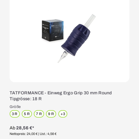
TATFORMANCE - Einweg Ergo Grip 30 mm Round
Tipgrösse: 18 R
Größe
3 R
5 R
7 R
9 R
+
3
Ab
28,56 €*
Nettopreis: 24,00 €
| Ust.: 4,56 €