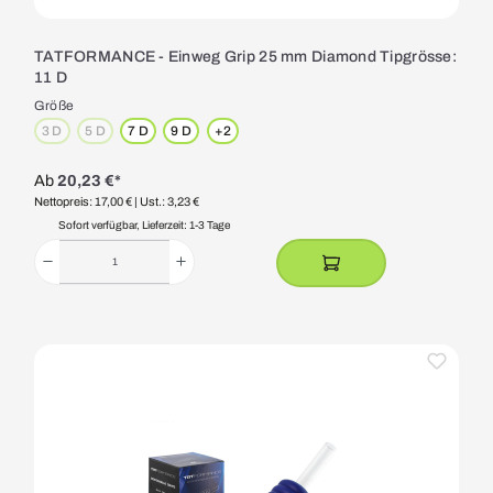
TATFORMANCE - Einweg Grip 25 mm Diamond Tipgrösse:
11 D
Größe
3 D
5 D
7 D
9 D
+
2
(Diese Option ist zurzeit nicht verfügbar.)
(Diese Option ist zurzeit nicht verfügbar.)
Ab
20,23 €*
Nettopreis: 17,00 €
| Ust.: 3,23 €
Sofort verfügbar, Lieferzeit: 1-3 Tage