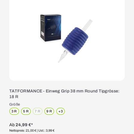
TATFORMANCE - Einweg Grip 38 mm Round Tipgrösse:
18 R
Größe
3 R
5 R
7 R
9 R
+
3
(Diese Option ist zurzeit nicht verfügbar.)
Ab
24,99 €*
Nettopreis: 21,00 €
| Ust.: 3,99 €