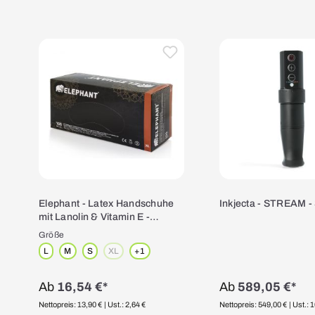
Produktgalerie überspringen
Elephant - Latex Handschuhe
Inkjecta - STREAM -
mit Lanolin & Vitamin E -
schwarz - 100 Stück Größe: XL
Größe
L
M
S
XL
+
1
(Diese Option ist zurzeit nicht verfügbar.)
Ab
16,54 €*
Ab
589,05 €*
Nettopreis: 13,90 €
| Ust.: 2,64 €
Nettopreis: 549,00 €
| Ust.: 