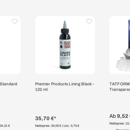
 Standard
Premier Products Lining Black -
TATFORM
120 ml
Transpare
mm
Ab
9,52 
35,70 €*
Nettopreis: 10
104,31 €
Nettopreis: 30,00 €
| Ust.: 5,70 €