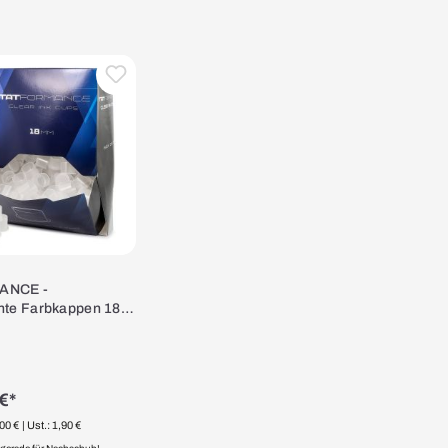
ANCE -
nte Farbkappen 18
€*
,00 €
| Ust.: 1,90 €