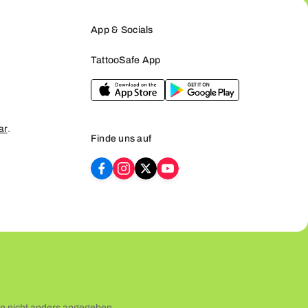
App & Socials
TattooSafe App
ar
.
Finde uns auf
 nicht anders angegeben.