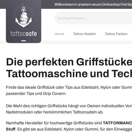
Willkommen in unserem neuen Onlineshop! Viel 
springen
Zur Hauptnavigation springen
Home
Tattoo Nadeln
Tattoo Farben
Die perfekten Griffstücke
Tattoomaschine und Tec
Finde das ideale Griffstück oder Tips aus Edelstahl, Nylon oder Gu
passender Tips und Grip Covern.
Die Wahl des richtigen Griffstücks hängt von Deinen individuellen 
Nadelmodulen oder herkömmlichen Tattoonadeln ab.
Namhafte Hersteller für hochwertige Griffstücke sind
TATFORMAN
Stuff
. Es gibt sie aus Edelstahl, Nylon oder Gummi, für den Einwe