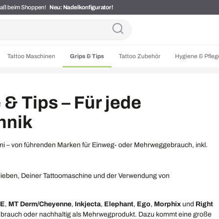
Spaß beim Shoppen!
Neu: Nadelkonfigurator!
Tattoo Maschinen
Grips & Tips
Tattoo Zubehör
Hygiene & Pfleg
 & Tips – Für jede
hnik
mmi – von führenden Marken für Einweg- oder Mehrweggebrauch, inkl.
Vorlieben, Deiner Tattoomaschine und der Verwendung von
CE
,
MT Derm/Cheyenne
,
Inkjecta
,
Elephant
,
Ego
,
Morphix
und
Right
ggebrauch oder nachhaltig als Mehrwegprodukt. Dazu kommt eine große