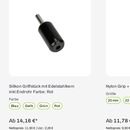
Silikon Griffstück mit Edelstahlkern
Nylon Grip 
inkl.Endrohr Farbe: Rot
Größe
Farbe
20 mm
22
Blau
Gelb
Grün
Rot
Ab
14,16 €*
Ab
11,78 
Nettopreis: 11,90 €
| Ust.: 2,26 €
Nettopreis: 9,90 