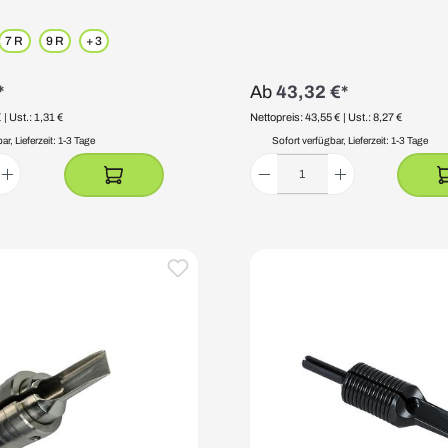
7 R
9 R
+
3
*
Ab
43,32 €*
€
| Ust.: 1,31 €
Nettopreis: 43,55 €
| Ust.: 8,27 €
r, Lieferzeit: 1-3 Tage
Sofort verfügbar, Lieferzeit: 1-3 Tage