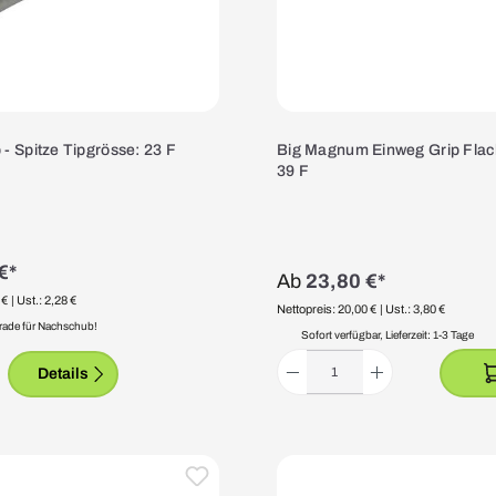
 - Spitze Tipgrösse: 23 F
Big Magnum Einweg Grip Flac
39 F
€*
Ab
23,80 €*
 €
| Ust.: 2,28 €
Nettopreis: 20,00 €
| Ust.: 3,80 €
rade für Nachschub!
Sofort verfügbar, Lieferzeit: 1-3 Tage
Details