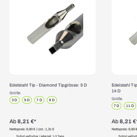
Edelstahl Tip - Diamond Tipgrösse: 5 D
Edelstahl Ti
14 D
Größe
Größe
3 D
5 D
7 D
9 D
7 D
11 D
Ab
8,21 €*
Ab
8,21 €
Nettopreis: 6,90 €
| Ust.: 1,31 €
Nettopreis: 6,90 
Sofort verfügbar, Lieferzeit: 1-3 Tage
Sofort verfügba