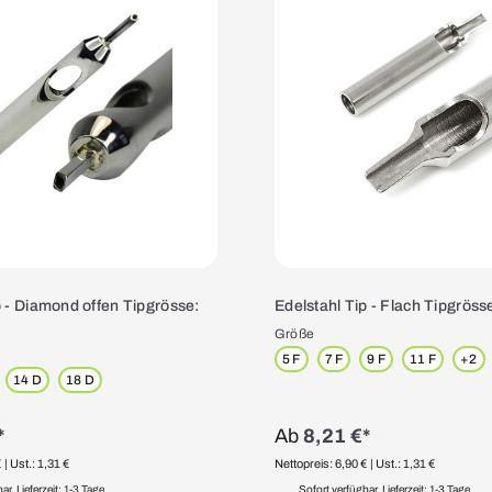
p - Diamond offen Tipgrösse:
Edelstahl Tip - Flach Tipgröss
Größe
5 F
7 F
9 F
11 F
+
2
14 D
18 D
*
Ab
8,21 €*
€
| Ust.: 1,31 €
Nettopreis: 6,90 €
| Ust.: 1,31 €
r, Lieferzeit: 1-3 Tage
Sofort verfügbar, Lieferzeit: 1-3 Tage