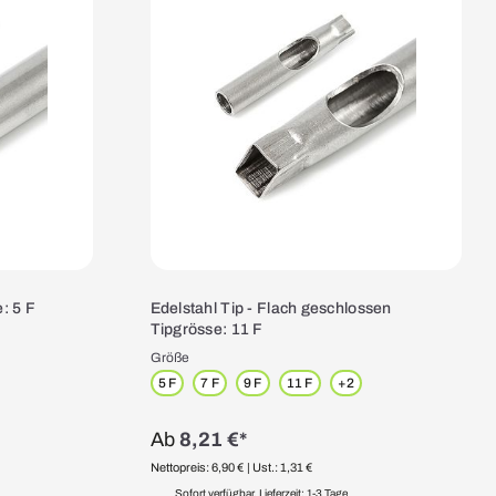
e: 5 F
Edelstahl Tip - Flach geschlossen
Tipgrösse: 11 F
Größe
5 F
7 F
9 F
11 F
+
2
Ab
8,21 €*
Nettopreis: 6,90 €
| Ust.: 1,31 €
Sofort verfügbar, Lieferzeit: 1-3 Tage