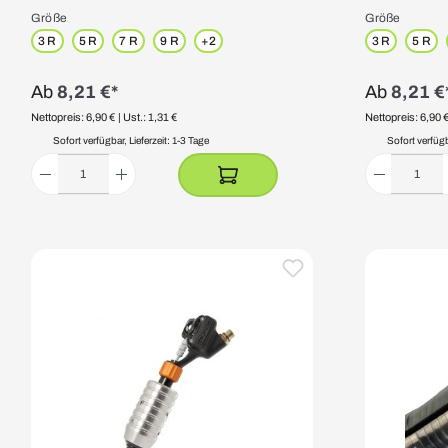
Größe
Größe
3 R
5 R
7 R
9 R
+
2
3 R
5 R
Ab
8,21 €*
Ab
8,21 €
Nettopreis: 6,90 €
| Ust.: 1,31 €
Nettopreis: 6,90 
Sofort verfügbar, Lieferzeit: 1-3 Tage
Sofort verfügba