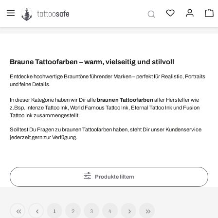
alt springen
Braune Tattoofarben – warm, vielseitig und stilvoll
Entdecke hochwertige Brauntöne führender Marken – perfekt für Realistic, Portraits
und feine Details.
In dieser Kategorie haben wir Dir alle
braunen Tattoofarben
aller Hersteller wie
z.Bsp. Intenze Tattoo Ink, World Famous Tattoo Ink, Eternal Tattoo Ink und Fusion
Tattoo Ink zusammengestellt.
Solltest Du Fragen zu braunen Tattoofarben haben, steht Dir unser Kundenservice
jederzeit gern zur Verfügung.
Produkte filtern
1
2
3
4