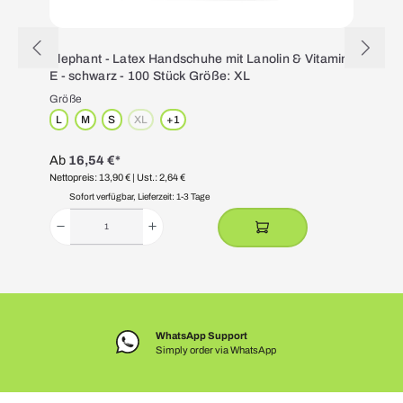
Elephant - Latex Handschuhe mit Lanolin & Vitamin
E - schwarz - 100 Stück Größe: XL
Größe
L
M
S
XL
+
1
(Diese Option ist zurzeit nicht verfügbar.)
Ab
16,54 €*
Nettopreis: 13,90 €
| Ust.: 2,64 €
N
Sofort verfügbar, Lieferzeit: 1-3 Tage
WhatsApp Support
Simply order via WhatsApp