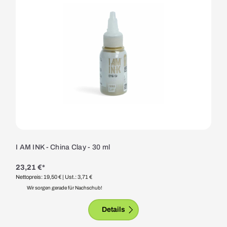
I AM INK - China Clay - 30 ml
23,21 €*
Nettopreis: 19,50 €
| Ust.: 3,71 €
Wir sorgen gerade für Nachschub!
Details