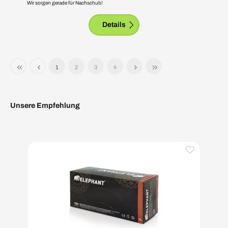
Wir sorgen gerade für Nachschub!
Details
1
2
3
4
Unsere Empfehlung
Produktgalerie überspringen