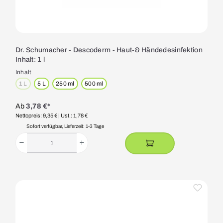
Dr. Schumacher - Descoderm - Haut-& Händedesinfektion
Inhalt: 1 l
Inhalt
1 L
5 L
250 ml
500 ml
(Diese Option ist zurzeit nicht verfügbar.)
Ab
3,78 €*
Nettopreis: 9,35 €
| Ust.: 1,78 €
Sofort verfügbar, Lieferzeit: 1-3 Tage