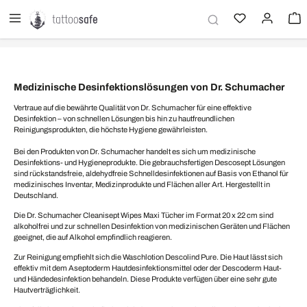
alt springen
Medizinische Desinfektionslösungen von Dr. Schumacher
Vertraue auf die bewährte Qualität von Dr. Schumacher für eine effektive
Desinfektion – von schnellen Lösungen bis hin zu hautfreundlichen
Reinigungsprodukten, die höchste Hygiene gewährleisten.
Bei den Produkten von Dr. Schumacher handelt es sich um medizinische
Desinfektions- und Hygieneprodukte. Die gebrauchsfertigen Descosept Lösungen
sind rückstandsfreie, aldehydfreie Schnelldesinfektionen auf Basis von Ethanol für
medizinisches Inventar, Medizinprodukte und Flächen aller Art. Hergestellt in
Deutschland.
Die Dr. Schumacher Cleanisept Wipes Maxi Tücher im Format 20 x 22 cm sind
alkoholfrei und zur schnellen Desinfektion von medizinischen Geräten und Flächen
geeignet, die auf Alkohol empfindlich reagieren.
Zur Reinigung empfiehlt sich die Waschlotion Descolind Pure. Die Haut lässt sich
effektiv mit dem Aseptoderm Hautdesinfektionsmittel oder der Descoderm Haut-
und Händedesinfektion behandeln. Diese Produkte verfügen über eine sehr gute
Hautverträglichkeit.