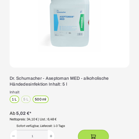
Dr. Schumacher - Aseptoman MED - alkoholische
Händedesinfektion Inhalt: 5 l
Inhalt
1 L
5 L
500 ml
(Diese Option ist zurzeit nicht verfügbar.)
Ab
5,02 €*
Nettopreis: 34,10 €
| Ust.: 6,48 €
Sofort verfügbar, Lieferzeit: 1-3 Tage