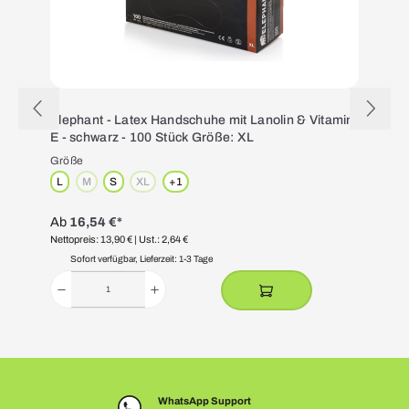
Elephant - Latex Handschuhe mit Lanolin & Vitamin
E - schwarz - 100 Stück Größe: XL
Größe
L
M
S
XL
+
1
(Diese Option ist zurzeit nicht verfügbar.)
(Diese Option ist zurzeit nicht verfügbar.)
Ab
16,54 €*
Nettopreis: 13,90 €
| Ust.: 2,64 €
N
Sofort verfügbar, Lieferzeit: 1-3 Tage
WhatsApp Support