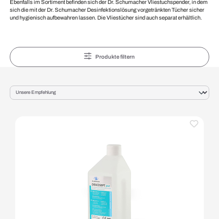
Ebenfalls im Sortiment befinden sich der Dr. Schumacher Vliestuchspender, in dem
sich die mit der Dr. Schumacher Desinfektionslösung vorgetränkten Tücher sicher
und hygienisch aufbewahren lassen. Die Vliestücher sind auch separat erhältlich.
Produkte filtern