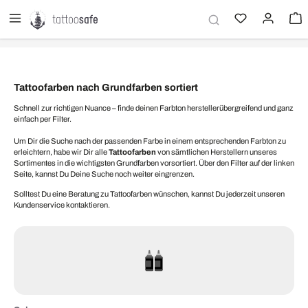
alt springen
Tattoofarben nach Grundfarben sortiert
Schnell zur richtigen Nuance – finde deinen Farbton herstellerübergreifend und ganz
einfach per Filter.
Um Dir die Suche nach der passenden Farbe in einem entsprechenden Farbton zu
erleichtern, habe wir Dir alle
Tattoofarben
von sämtlichen Herstellern unseres
Sortimentes in die wichtigsten Grundfarben vorsortiert. Über den Filter auf der linken
Seite, kannst Du Deine Suche noch weiter eingrenzen.
Solltest Du eine Beratung zu Tattoofarben wünschen, kannst Du jederzeit unseren
Kundenservice kontaktieren.