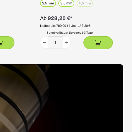
2,5 mm
3,5 mm
4,5 mm
(Diese Option ist zurzeit nicht v
Ab
928,20 €*
Nettopreis: 780,00 €
| Ust.: 148,20 €
Sofort verfügbar, Lieferzeit: 1-3 Tage