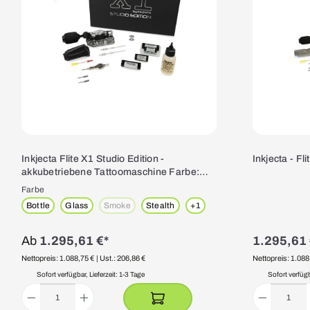
Inkjecta Flite X1 Studio Edition -
Inkjecta - Fli
akkubetriebene Tattoomaschine Farbe:
Glass
Farbe
Bottle
Glass
Smoke
Stealth
+
1
(Diese Option ist zurzeit nicht verfügbar.)
Ab
1.295,61 €*
1.295,61 
Nettopreis: 1.088,75 €
| Ust.: 206,86 €
Nettopreis: 1.088
Sofort verfügbar, Lieferzeit: 1-3 Tage
Sofort verfügba