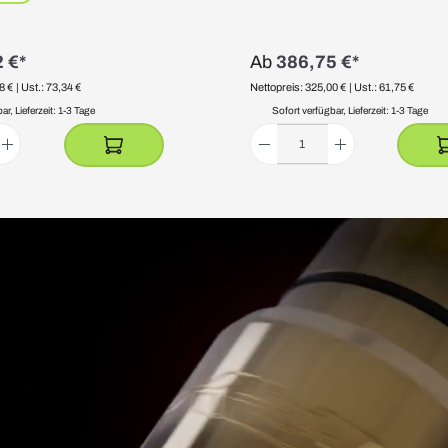
 €*
Ab
386,75 €*
8 €
| Ust.: 73,34 €
Nettopreis: 325,00 €
| Ust.: 61,75 €
r, Lieferzeit: 1-3 Tage
Sofort verfügbar, Lieferzeit: 1-3 Tage