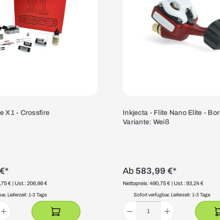
te X1 - Crossfire
Inkjecta - Flite Nano Elite - B
Variante: Weiß
€*
Ab
583,99 €*
,75 €
| Ust.: 206,86 €
Nettopreis: 490,75 €
| Ust.: 93,24 €
r, Lieferzeit: 1-3 Tage
Sofort verfügbar, Lieferzeit: 1-3 Tage