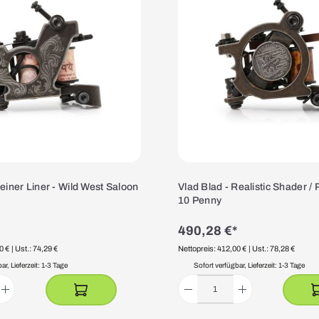
Feiner Liner - Wild West Saloon
Vlad Blad - Realistic Shader / 
10 Penny
490,28 €*
0 €
| Ust.: 74,29 €
Nettopreis: 412,00 €
| Ust.: 78,28 €
r, Lieferzeit: 1-3 Tage
Sofort verfügbar, Lieferzeit: 1-3 Tage