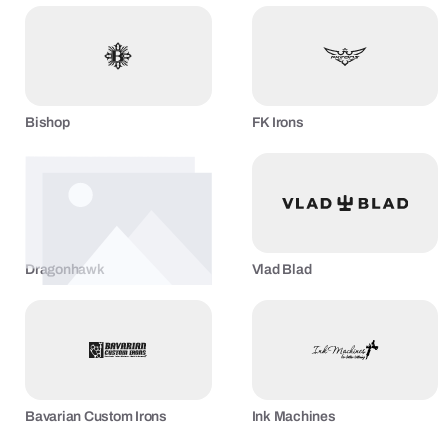
Bishop
FK Irons
Dragonhawk
Vlad Blad
Bavarian Custom Irons
Ink Machines