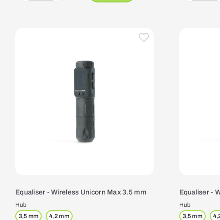
Equaliser - Wireless Unicorn Max 3.5 mm
Equaliser - 
Hub
Hub
3,5 mm
4,2 mm
3,5 mm
4,