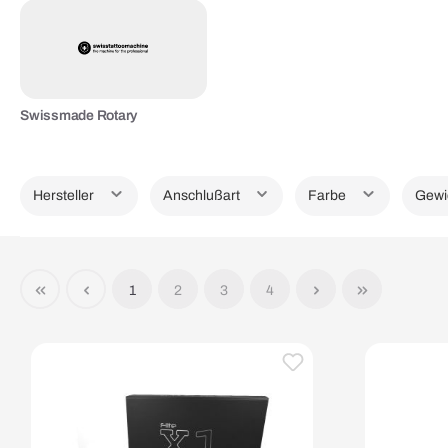
Swissmade Rotary
Hersteller
Anschlußart
Farbe
Gewi
1
2
3
4