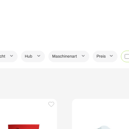
cht
Hub
Maschinenart
Preis