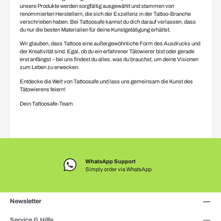
unsere Produkte werden sorgfältig ausgewählt und stammen von
renommierten Herstellern, die sich der Exzellenz in der Tattoo-Branche
verschrieben haben. Bei Tattoosafe kannst du dich darauf verlassen, dass
du nur die besten Materialien für deine Kunstgetätigung erhältst.
Wir glauben, dass Tattoos eine außergewöhnliche Form des Ausdrucks und
der Kreativität sind. Egal, ob du ein erfahrener Tätowierer bist oder gerade
erst anfängst – bei uns findest du alles, was du brauchst, um deine Visionen
zum Leben zu erwecken.
Entdecke die Welt von Tattoosafe und lass uns gemeinsam die Kunst des
Tätowierens feiern!
Dein Tattoosafe-Team
WhatsApp Support
Simply order via WhatsApp
Newsletter
Service & Hilfe