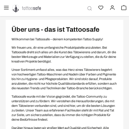
alt springen
Über uns - das ist Tattoosafe
Willkommen bei Tattoosafe – deinem kompetenten Tattoo Supply!
Wir freuen uns, dir eine umfangreiche Produktpalette anzubieten. Bei
Tattoosafe dreht sich alles um die Kunst des Tätowierens und darum, dir die
besten Werkzeuge und Materialien zur Verfügung zu stellen, die du für deine
kreativen Projekte benötigst.
Unser Sortiment umfasst alles, was das Herz eines Tätowierers begehrt:
von hochwertigen Tattoo-Maschinen und Nadeln über Farben und Pigmente
bis hin zu Hygiene- und Pflegeprodukten. Wir sind stolz darauf, Produkte
anzubieten, die nicht nur höchste Qualitätsstandards erfüllen, sondern auch
die neuesten Trends und Techniken der Tattoo-Branche berücksichtigen.
Tattoosafe wurde mit der Vision gegründet, die Tattoo-Community zu
unterstützen und zu fördern. Wir verstehen die Herausforderungen, die mit
dem Tätowieren verbunden sind, und sind hier, um dir die besten Lösungen
zu bieten. Unser Team aus erfahrenen Fachleuten steht dir mit Rat und Tat
zur Seite, um sicherzustellen, dass du immer die richtigen Produkte für
deine Bedürfnisse findest.
Darüber hinaus legen wir großen Wert auf Qualität und Sicherheit. Alle