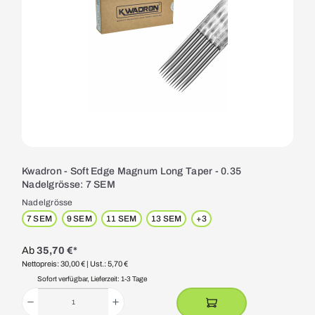
Kwadron - Soft Edge Magnum Long Taper - 0.35
Nadelgrösse: 7 SEM
Nadelgrösse
7 SEM
9 SEM
11 SEM
13 SEM
+
3
Ab
35,70 €*
Nettopreis: 30,00 €
| Ust.: 5,70 €
Sofort verfügbar, Lieferzeit: 1-3 Tage