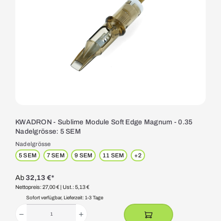
KWADRON - Sublime Module Soft Edge Magnum - 0.35
Nadelgrösse: 5 SEM
Nadelgrösse
5 SEM
7 SEM
9 SEM
11 SEM
+
2
Ab
32,13 €*
Nettopreis: 27,00 €
| Ust.: 5,13 €
Sofort verfügbar, Lieferzeit: 1-3 Tage