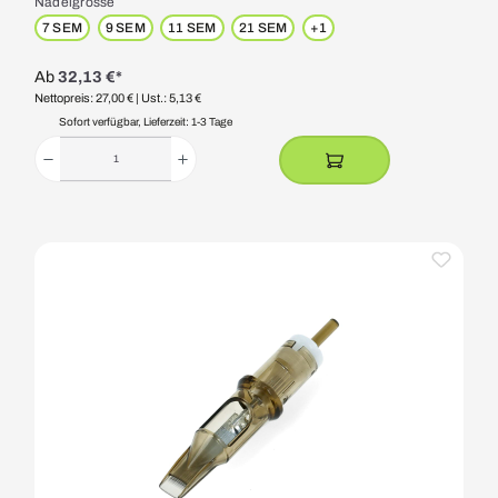
Nadelgrösse
7 SEM
9 SEM
11 SEM
21 SEM
+
1
Ab
32,13 €*
Nettopreis: 27,00 €
| Ust.: 5,13 €
Sofort verfügbar, Lieferzeit: 1-3 Tage