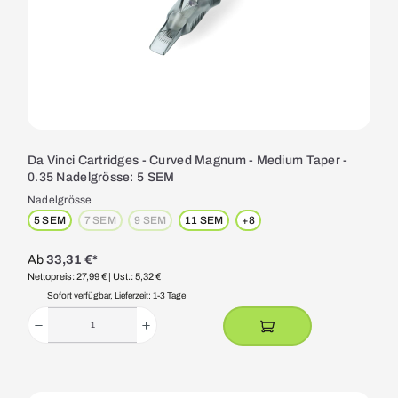
Da Vinci Cartridges - Curved Magnum - Medium Taper -
0.35 Nadelgrösse: 5 SEM
Nadelgrösse
5 SEM
7 SEM
9 SEM
11 SEM
+
8
(Diese Option ist zurzeit nicht verfügbar.)
(Diese Option ist zurzeit nicht verfügbar.)
Ab
33,31 €*
Nettopreis: 27,99 €
| Ust.: 5,32 €
Sofort verfügbar, Lieferzeit: 1-3 Tage