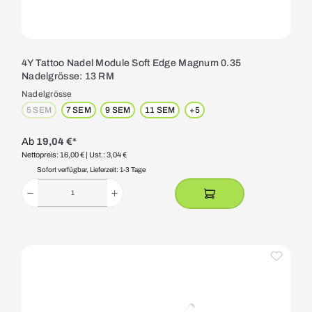
4Y Tattoo Nadel Module Soft Edge Magnum 0.35
Nadelgrösse: 13 RM
Nadelgrösse
5 SEM
7 SEM
9 SEM
11 SEM
+
5
(Diese Option ist zurzeit nicht verfügbar.)
Ab
19,04 €*
Nettopreis: 16,00 €
| Ust.: 3,04 €
Sofort verfügbar, Lieferzeit: 1-3 Tage