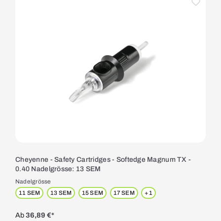
Cheyenne - Safety Cartridges - Softedge Magnum TX -
0.40 Nadelgrösse: 13 SEM
Nadelgrösse
11 SEM
13 SEM
15 SEM
17 SEM
+
1
Ab
36,89 €*