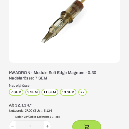
KWADRON - Module Soft Edge Magnum - 0.30
Nadelgrösse: 7 SEM
Nadelgrösse
7 SEM
9 SEM
11 SEM
13 SEM
+
7
Ab
32,13 €*
Nettopreis: 27,00 €
| Ust.: 5,13 €
Sofort verfügbar, Lieferzeit: 1-3 Tage