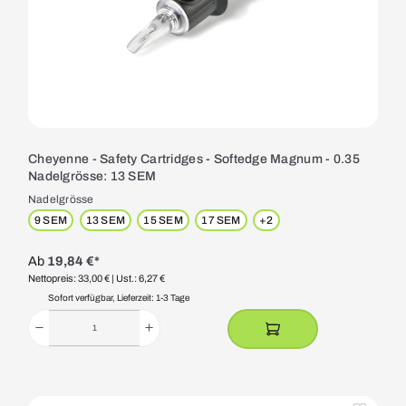
Cheyenne - Safety Cartridges - Softedge Magnum - 0.35
Nadelgrösse: 13 SEM
Nadelgrösse
9 SEM
13 SEM
15 SEM
17 SEM
+
2
Ab
19,84 €*
Nettopreis: 33,00 €
| Ust.: 6,27 €
Sofort verfügbar, Lieferzeit: 1-3 Tage