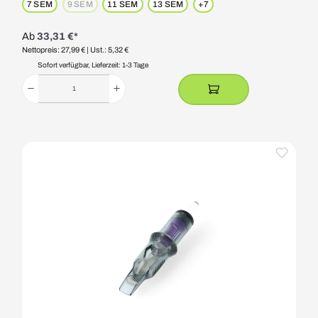
7 SEM
9 SEM
11 SEM
13 SEM
+
7
(Diese Option ist zurzeit nicht verfügbar.)
Ab
33,31 €*
Nettopreis: 27,99 €
| Ust.: 5,32 €
Sofort verfügbar, Lieferzeit: 1-3 Tage