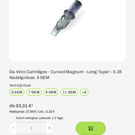
Da Vinci Cartridges - Curved Magnum - Long Taper - 0.35
Nadelgrösse: 5 SEM
Nadelgrösse
5 SEM
7 SEM
9 SEM
11 SEM
+
8
Ab
33,31 €*
Nettopreis: 27,99 €
| Ust.: 5,32 €
Sofort verfügbar, Lieferzeit: 1-3 Tage