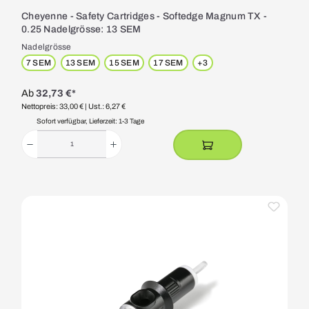
Cheyenne - Safety Cartridges - Softedge Magnum TX -
0.25 Nadelgrösse: 13 SEM
Nadelgrösse
7 SEM
13 SEM
15 SEM
17 SEM
+
3
Ab
32,73 €*
Nettopreis: 33,00 €
| Ust.: 6,27 €
Sofort verfügbar, Lieferzeit: 1-3 Tage