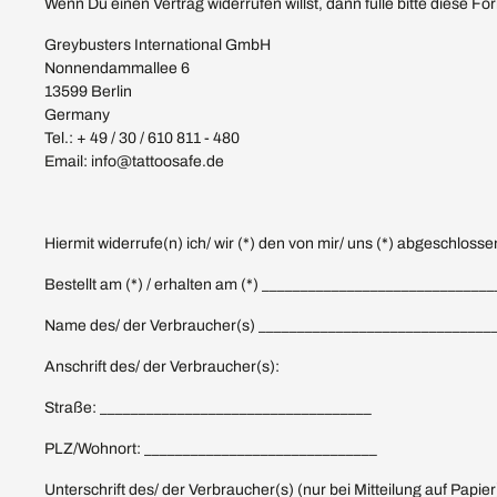
Wenn Du einen Vertrag widerrufen willst, dann fülle bitte diese 
Greybusters International GmbH
Nonnendammallee 6
13599 Berlin
Germany
Tel.: + 49 / 30 / 610 811 - 480
Email: info@tattoosafe.de
Hiermit widerrufe(n) ich/ wir (*) den von mir/ uns (*) abgeschloss
Bestellt am (*) / erhalten am (*) _____________________________
Name des/ der Verbraucher(s) ______________________________
Anschrift des/ der Verbraucher(s):
Straße: ___________________________________
PLZ/Wohnort: ______________________________
Unterschrift des/ der Verbraucher(s) (nur bei Mitteilung auf Papier