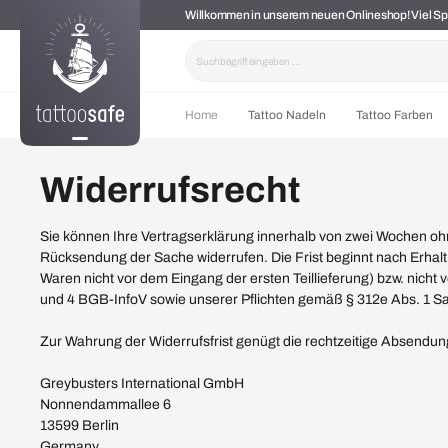
Willkommen in unserem neuen Onlineshop! Viel 
springen
Zur Hauptnavigation springen
Home
Tattoo Nadeln
Tattoo Farben
Widerrufsrecht
Sie können Ihre Vertragserklärung innerhalb von zwei Wochen ohne
Rücksendung der Sache widerrufen. Die Frist beginnt nach Erhalt
Waren nicht vor dem Eingang der ersten Teillieferung) bzw. nicht 
und 4 BGB-InfoV sowie unserer Pflichten gemäß § 312e Abs. 1 Sa
Zur Wahrung der Widerrufsfrist genügt die rechtzeitige Absendung
Greybusters International GmbH
Nonnendammallee 6
13599 Berlin
Germany