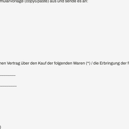
Formularvorlage (copy&paste) aus und sende es an:
enen Vertrag über den Kauf der folgenden Waren (*) / die Erbringung der 
_________
_________
)