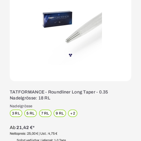
TATFORMANCE - Roundliner Long Taper - 0.35
Nadelgrösse: 18 RL
Nadelgrösse
3 RL
5 RL
7 RL
9 RL
+
2
Ab
21,42 €*
Nettopreis: 25,00 €
| Ust.: 4,75 €
Sofort verfügbar, Lieferzeit: 1-3 Tage