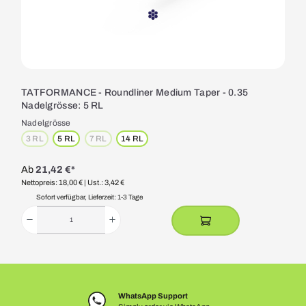
TATFORMANCE - Roundliner Medium Taper - 0.35
Nadelgrösse: 5 RL
Nadelgrösse
3 RL
5 RL
7 RL
14 RL
(Diese Option ist zurzeit nicht verfügbar.)
(Diese Option ist zurzeit nicht verfügbar.)
Ab
21,42 €*
Nettopreis: 18,00 €
| Ust.: 3,42 €
Sofort verfügbar, Lieferzeit: 1-3 Tage
WhatsApp Support