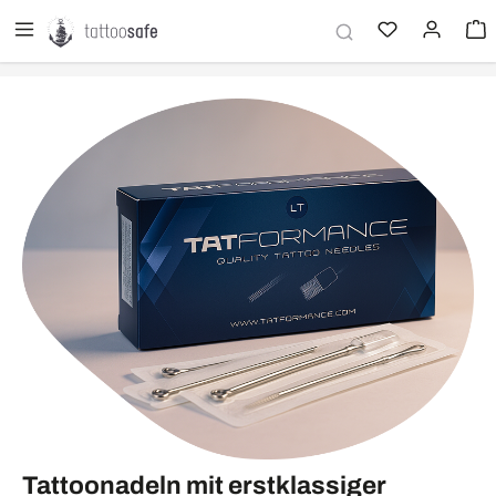
alt springen
Tattoonadeln mit erstklassiger