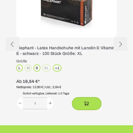
Elephant - Latex Handschuhe mit Lanolin & Vitamin
E - schwarz - 100 Stück Größe: XL
Größe
L
M
S
XL
+
1
(Diese Option ist zurzeit nicht verfügbar.)
(Diese Option ist zurzeit nicht verfügbar.)
Ab
16,54 €*
Nettopreis: 13,90 €
| Ust.: 2,64 €
N
Sofort verfügbar, Lieferzeit: 1-3 Tage