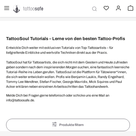
alt springen
TattooSoul Tutorials – Lerne von den besten Tattoo-Profis
Entwickle Dich weiter mit exklusiven Tutorials von Top-Tattooartists – für
tiefgreifende Einblicke und wertvolle Techniken direkt aus der Praxis.
TattooSoul hat für Tattooartists, die sich nicht mit dem Gestern und Heute zufrieden
geben sondern nach dem inspirierenden Morgen suchen, eine fantastisch leerreiche
Tutorial-Reihe ins Leben gerufen. TattooSoul ist die Plattform für Tätowierer*innen,
die sich weiter entwickeln wollen. Profis wie Benjamin Laukis, Randy Engelhard,
Tommy Lee Wendtner, Stefan Fischer, George Mavridis, Mick Squires und Paul
Acker erklären neben einzelnen Arbeitsschritten das Tattoohandwerk.
Melde Dich bei Fragen gerne telefonisch oder schicke uns eine Mail an
info@tattoosafe.de.
Produkte filtern