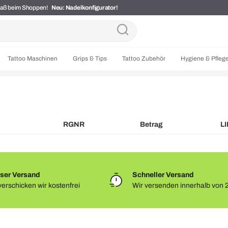
Spaß beim Shoppen!
Neu: Nadelkonfigurator!
Tattoo Maschinen
Grips & Tips
Tattoo Zubehör
Hygiene & Pfleg
RGNR
Betrag
L
ser Versand
Schneller Versand
erschicken wir kostenfrei
Wir versenden innerhalb von 
Newsletter