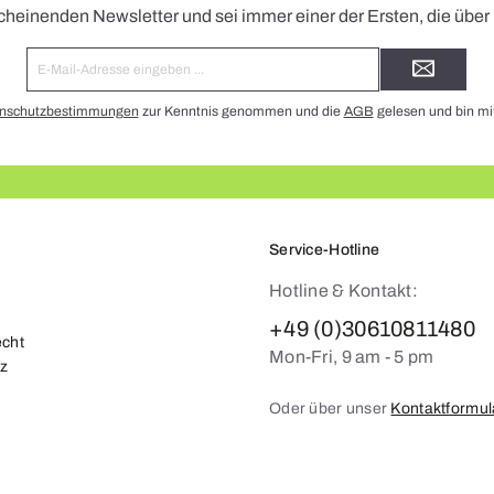
cheinenden Newsletter und sei immer einer der Ersten, die übe
E-
Mail-
Adresse*
nschutzbestimmungen
zur Kenntnis genommen und die
AGB
gelesen und bin mi
Service-Hotline
Hotline & Kontakt:
+49 (0)30610811480
echt
Mon-Fri, 9 am - 5 pm
z
Oder über unser
Kontaktformul