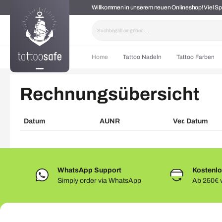
Willkommen in unserem neuen Onlineshop! Viel 
springen
Zur Hauptnavigation springen
Home
Tattoo Nadeln
Tattoo Farben
Rechnungsübersicht
Datum
AUNR
Ver. Datum
WhatsApp Support
Kostenlo
Simply order via WhatsApp
Ab 250€ v