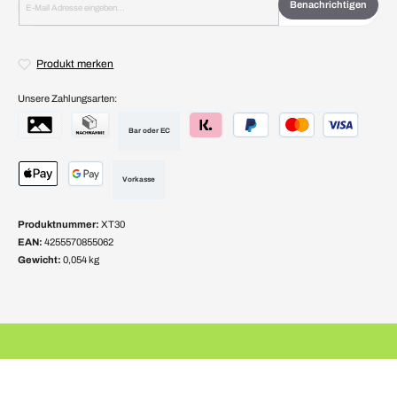
Benachrichtigen
Produkt merken
Unsere Zahlungsarten:
Bar oder EC
Vorkasse
Produktnummer:
XT30
EAN:
4255570855062
Gewicht:
0,054 kg