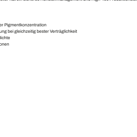
her Pigmentkonzentration
g bei gleichzeitig bester Verträglichkeit
dichte
ionen