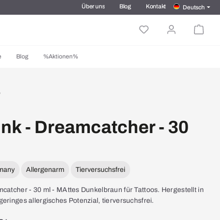
Über uns
Blog
Kontakt
Deutsch
e
Blog
%Aktionen%
Ink - Dreamcatcher - 30
rmany
Allergenarm
Tierversuchsfrei
catcher - 30 ml - MAttes Dunkelbraun für Tattoos. Hergestellt in
eringes allergisches Potenzial, tierversuchsfrei.