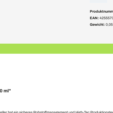
Produktnumm
EAN:
425557
Gewicht:
0,05
0 ml"
steller hat ein sicheres Rohstoffmanagement und High-Tec Produktionste