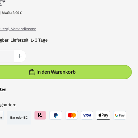
€*
| MwSt.: 3,99 €
t. zzgl. Versandkosten
gbar, Lieferzeit: 1-3 Tage
Gib den gewünschten Wert ein oder benutze die Schaltflächen um die Anzahl zu e
In den Warenkorb
rken
gsarten:
Bar oder EC