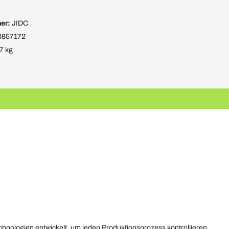
er:
JIDC
0857172
7 kg
chnologien entwickelt, um jeden Produktionsprozess kontrollieren