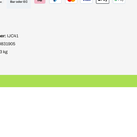
Bar oder EC
er:
IJC41
0831905
3 kg