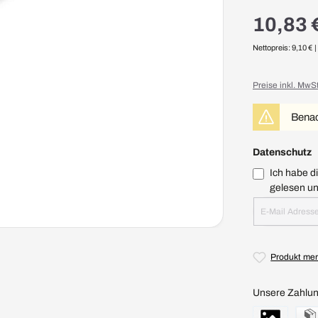
10,83 
Nettopreis: 9,10 €
|
Preise inkl. MwS
Benach
Datenschutz
Ich habe d
Produkt me
Unsere Zahlun