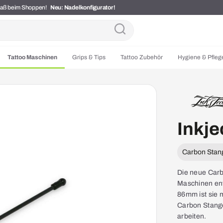
Spaß beim Shoppen!
Neu: Nadelkonfigurator!
Tattoo Maschinen
Grips & Tips
Tattoo Zubehör
Hygiene & Pfleg
Inkje
Carbon Stan
Die neue Carbo
Maschinen ent
86mm ist sie m
Carbon Stange 
arbeiten.