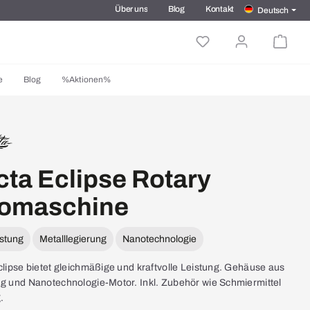
Über uns
Blog
Kontakt
Deutsch
e
Blog
%Aktionen%
cta Eclipse Rotary
oomaschine
istung
Metalllegierung
Nanotechnologie
clipse bietet gleichmäßige und kraftvolle Leistung. Gehäuse aus
ng und Nanotechnologie-Motor. Inkl. Zubehör wie Schmiermittel
.