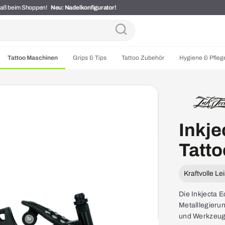
Spaß beim Shoppen!
Neu: Nadelkonfigurator!
Tattoo Maschinen
Grips & Tips
Tattoo Zubehör
Hygiene & Pfleg
Inkje
Tatt
Kraftvolle Le
Die Inkjecta E
Metalllegieru
und Werkzeug