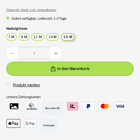
Preise inkl. MwSt. zzgl. Versandkosten
Sofort verfügbar, Lieferzeit: 1-3 Tage
auswählen
Nadelgrösse
7 M
9 M
11 M
13 M
15 M
Produkt Anzahl: Gib den gewünschten Wert ein oder benutze die Schaltflächen um die Anzahl zu erhöhen 
In den Warenkorb
Produkt merken
Unsere Zahlungsarten:
Bar oder EC
Vorkasse