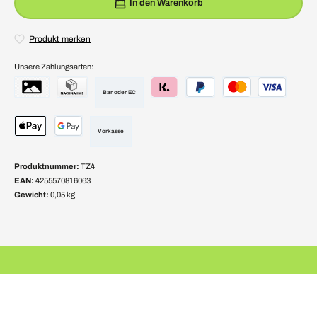
In den Warenkorb
Produkt merken
Unsere Zahlungsarten:
Bar oder EC
Vorkasse
Produktnummer:
TZ4
EAN:
4255570816063
Gewicht:
0,05 kg