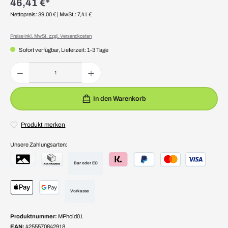
46,41 €*
Nettopreis: 39,00 €
| MwSt.: 7,41 €
Preise inkl. MwSt. zzgl. Versandkosten
Sofort verfügbar, Lieferzeit: 1-3 Tage
Produkt Anzahl: Gib den gewünschten Wert ein oder benutze die Schaltflächen um die Anzahl zu erhöhen 
In den Warenkorb
Produkt merken
Unsere Zahlungsarten:
Bar oder EC
Vorkasse
Produktnummer:
MPhold01
EAN:
4255570842918