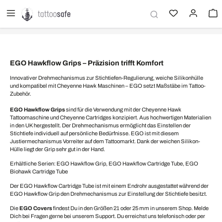
alt springen
EGO Hawkflow Grips – Präzision trifft Komfort
Innovativer Drehmechanismus zur Stichtiefen-Regulierung, weiche Silikonhülle
und kompatibel mit Cheyenne Hawk Maschinen – EGO setzt Maßstäbe im Tattoo-
Zubehör.
EGO Hawkflow Grips
sind für die Verwendung mit der Cheyenne Hawk
Tattoomaschine und Cheyenne Cartridges konzipiert. Aus hochwertigen Materialien
in den UK hergestellt. Der Drehmechanismus ermöglicht das Einstellen der
Stichtiefe individuell auf persönliche Bedürfnisse. EGO ist mit diesem
Justiermechanismus Vorreiter auf dem Tattoomarkt. Dank der weichen Silikon-
Hülle liegt der Grip sehr gut in der Hand.
Erhältliche Serien: EGO Hawkflow Grip, EGO Hawkflow Cartridge Tube, EGO
Biohawk Cartridge Tube
Der EGO Hawkflow Cartridge Tube ist mit einem Endrohr ausgestattet während der
EGO Hawkflow Grip den Drehmechanismus zur Einstellung der Stichtiefe besitzt.
Die
EGO Covers
findest Du in den Größen 21 oder 25 mm in unserem Shop. Melde
Dich bei Fragen gerne bei unserem Support. Du erreichst uns telefonisch oder per