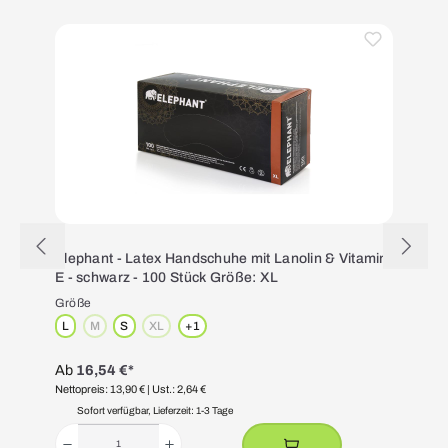
Produktgalerie überspringen
Elephant - Latex Handschuhe mit Lanolin & Vitamin
E - schwarz - 100 Stück Größe: XL
Größe
L
M
S
XL
+
1
(Diese Option ist zurzeit nicht verfügbar.)
(Diese Option ist zurzeit nicht verfügbar.)
Ab
16,54 €*
Nettopreis: 13,90 €
| Ust.: 2,64 €
N
Sofort verfügbar, Lieferzeit: 1-3 Tage