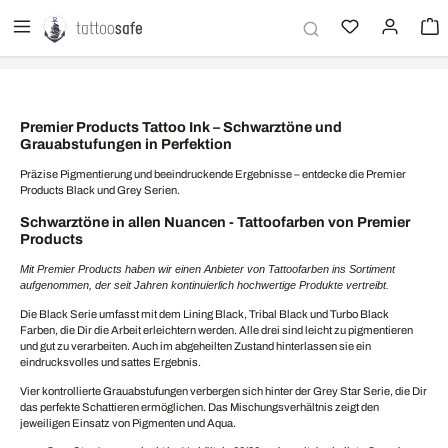
alt springen
Premier Products Tattoo Ink – Schwarztöne und
Grauabstufungen in Perfektion
Präzise Pigmentierung und beeindruckende Ergebnisse – entdecke die Premier
Products Black und Grey Serien.
Schwarztöne in allen Nuancen - Tattoofarben von Premier
Products
Mit Premier Products haben wir einen Anbieter von Tattoofarben ins Sortiment
aufgenommen, der seit Jahren kontinuierlich hochwertige Produkte vertreibt.
Die Black Serie umfasst mit dem Lining Black, Tribal Black und Turbo Black
Farben, die Dir die Arbeit erleichtern werden. Alle drei sind leicht zu pigmentieren
und gut zu verarbeiten. Auch im abgeheilten Zustand hinterlassen sie ein
eindrucksvolles und sattes Ergebnis.
Vier kontrollierte Grauabstufungen verbergen sich hinter der Grey Star Serie, die Dir
das perfekte Schattieren ermöglichen. Das Mischungsverhältnis zeigt den
jeweiligen Einsatz von Pigmenten und Aqua.